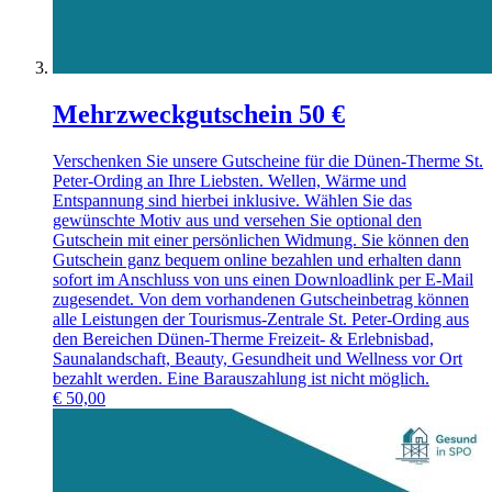
Mehrzweckgutschein 50 €
Verschenken Sie unsere Gutscheine für die Dünen-Therme St.
Peter-Ording an Ihre Liebsten. Wellen, Wärme und
Entspannung sind hierbei inklusive. Wählen Sie das
gewünschte Motiv aus und versehen Sie optional den
Gutschein mit einer persönlichen Widmung. Sie können den
Gutschein ganz bequem online bezahlen und erhalten dann
sofort im Anschluss von uns einen Downloadlink per E-Mail
zugesendet. Von dem vorhandenen Gutscheinbetrag können
alle Leistungen der Tourismus-Zentrale St. Peter-Ording aus
den Bereichen Dünen-Therme Freizeit- & Erlebnisbad,
Saunalandschaft, Beauty, Gesundheit und Wellness vor Ort
bezahlt werden. Eine Barauszahlung ist nicht möglich.
€
50,00