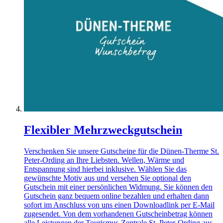
Flexibler Mehrzweckgutschein
Verschenken Sie unsere Gutscheine für die Dünen-Therme St.
Peter-Ording an Ihre Liebsten. Wellen, Wärme und
Entspannung sind hierbei inklusive. Wählen Sie das
gewünschte Motiv aus und versehen Sie optional den
Gutschein mit einer persönlichen Widmung. Sie können den
Gutschein ganz bequem online bezahlen und erhalten dann
sofort im Anschluss von uns einen Downloadlink per E-Mail
zugesendet. Von dem vorhandenen Gutscheinbetrag können
alle Leistungen der Tourismus-Zentrale St. Peter-Ording aus