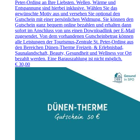
Peter-Ording an Ihre Liebsten. Wellen, Wärme und
Entspannung sind hierbei inklusive. Wählen Sie das
gewünschte Motiv aus und versehen Sie optional den
Gutschein mit einer persönlichen Widmung. Sie können den
Gutschein ganz bequem online bezahlen und erhalten dann
sofort im Anschluss von uns einen Downloadlink per E-Mail
zugesendet. Von dem vorhandenen Gutscheinbetrag können
alle Leistungen der Tourismus-Zentrale St. Peter-Ording aus
den Bereichen Dünen-Therme Freizeit- & Erlebnisbad,
Saunalandschaft, Beauty, Gesundheit und Wellness vor Ort
bezahlt werden. Eine Barauszahlung ist nicht möglich.
€
30,00