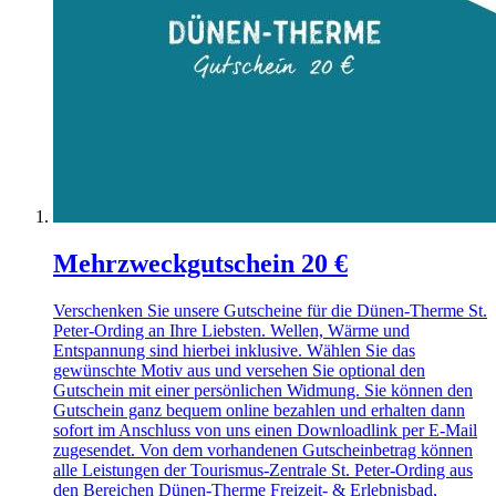
Mehrzweckgutschein 20 €
Verschenken Sie unsere Gutscheine für die Dünen-Therme St.
Peter-Ording an Ihre Liebsten. Wellen, Wärme und
Entspannung sind hierbei inklusive. Wählen Sie das
gewünschte Motiv aus und versehen Sie optional den
Gutschein mit einer persönlichen Widmung. Sie können den
Gutschein ganz bequem online bezahlen und erhalten dann
sofort im Anschluss von uns einen Downloadlink per E-Mail
zugesendet. Von dem vorhandenen Gutscheinbetrag können
alle Leistungen der Tourismus-Zentrale St. Peter-Ording aus
den Bereichen Dünen-Therme Freizeit- & Erlebnisbad,